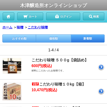
木津醸造所オンラインショップ
カート
ログイン
検索
ホーム
＞
味噌
＞
こだわり味噌
おすすめ順
価格順
新着順
1-4 / 4
こだわり味噌 ５００g【袋詰め】
600円(税込)
材料にこだわったお味噌です。
こだわり味噌１０kg【箱】
10,470円(税込)