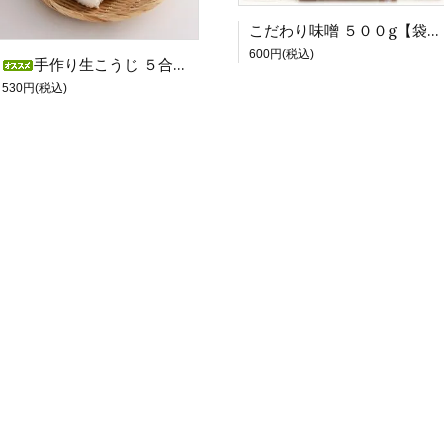
こだわり味噌 ５００g【袋詰め】
600円(税込)
手作り生こうじ ５合（４００g）
530円(税込)