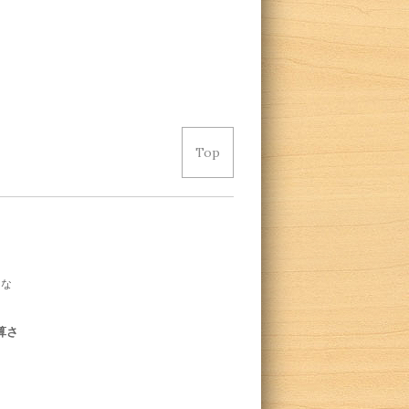
Top
とな
算さ