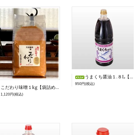
うまくち醤油１.８L【１本】
950円(税込)
こだわり味噌１kg【袋詰め】
1,120円(税込)