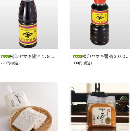
松印ヤマキ醤油１.８【１本】
松印ヤマキ醤油３００ml【１本】
790円(税込)
330円(税込)