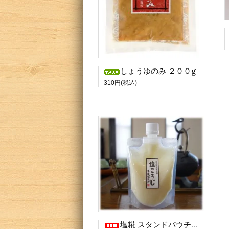
しょうゆのみ ２００g
310円(税込)
塩糀 スタンドパウチ【内容量２００g】