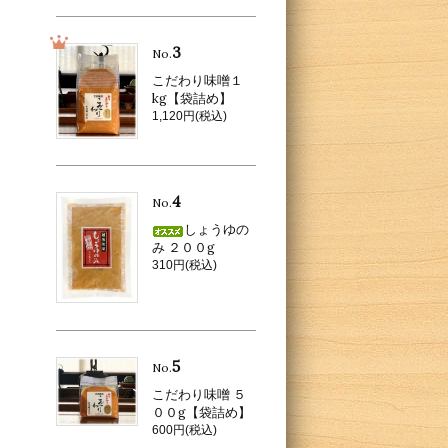
3
No.
こだわり味噌１
kg【袋詰め】
1,120円(税込)
4
No.
しょうゆの
み ２００g
310円(税込)
5
No.
こだわり味噌 ５
００g【袋詰め】
600円(税込)