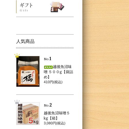
人気商品
1
No.
越後魚沼味
噌 ５００g【袋詰
め】
410円(税込)
2
No.
越後魚沼味噌５
kg【箱】
3,080円(税込)