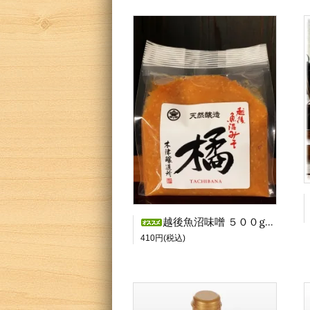
越後魚沼味噌 ５００g【袋詰め】
410円(税込)