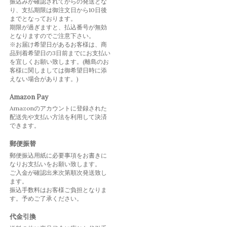
振込みが確認されてからの発送とな
り、支払期限は御注文日から10日後
までとなっております。
期限が過ぎますと、払込番号が無効
となりますのでご注意下さい。
※お届け希望日があるお客様は、商
品到着希望日の3日前までにお支払い
を宜しくお願い致します。(離島のお
客様に関しましては御希望日時に添
えない場合があります。)
Amazon Pay
Amazonのアカウントに登録された
配送先や支払い方法を利用して決済
できます。
郵便振替
郵便振込用紙に必要事項をお書きに
なりお支払いをお願い致します。
ご入金が確認出来次第順次発送致し
ます。
振込手数料はお客様ご負担となりま
す。予めご了承ください。
代金引換