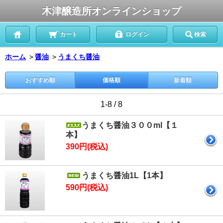
木津醸造所オンラインショップ
カート
ログイン
検索
ホーム
＞
醤油
＞
うまくち醤油
おすすめ順
価格順
新着順
1-8 / 8
うまくち醤油３００ml【１
本】
390円(税込)
うまくち醤油1L【1本】
590円(税込)