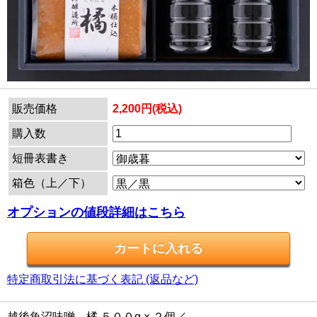
販売価格
2,200円(税込)
購入数
短冊表書き
箱色（上／下）
オプションの値段詳細はこちら
特定商取引法に基づく表記 (返品など)
越後魚沼味噌 橘 ５００g × ２個／