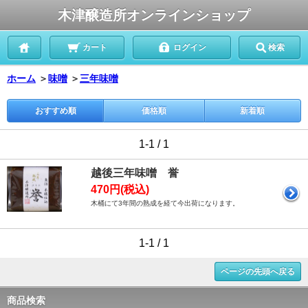
木津醸造所オンラインショップ
カート
ログイン
検索
ホーム
＞
味噌
＞
三年味噌
おすすめ順
価格順
新着順
1-1 / 1
越後三年味噌 誉
470円(税込)
木桶にて3年間の熟成を経て今出荷になります。
1-1 / 1
ページの先頭へ戻る
商品検索